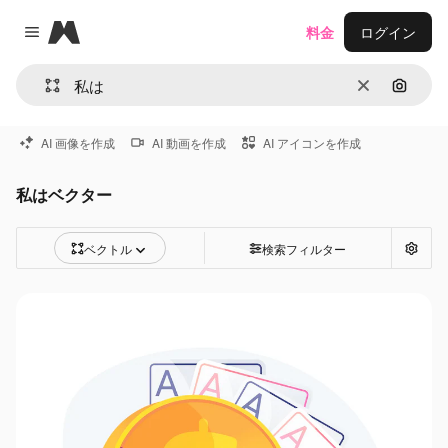
Magnific
料金
ログイン
Close menu
消去
画像で
AI 画像を作成
AI 動画を作成
AI アイコンを作成
私はベクター
ベクトル
検索フィルター