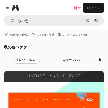
Magnific
料金
ログイン
Close menu
消去
画像で
AI 画像を作成
AI 動画を作成
AI アイコンを作成
秋の色ベクター
ベクトル
検索フィルター