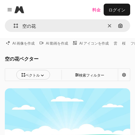
Magnific
料金
ログイン
Close menu
消去
画像で
AI 画像を作成
AI 動画を作成
AI アイコンを作成
雲
桜
フ
空の花ベクター
ベクトル
検索フィルター