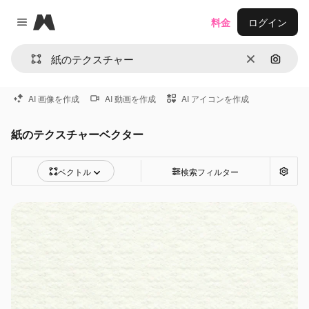
Magnific
料金
ログイン
Close menu
消去
画像で
AI 画像を作成
AI 動画を作成
AI アイコンを作成
紙のテクスチャーベクター
ベクトル
検索フィルター