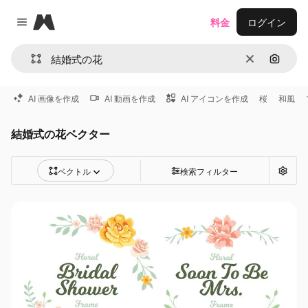
Magnific
料金
ログイン
Close menu
消去
画像で
AI 画像を作成
AI 動画を作成
AI アイコンを作成
桜
和風
結婚式の花ベクター
ベクトル
検索フィルター