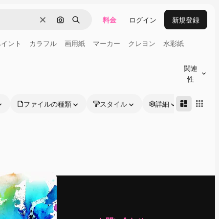
料金
ログイン
新規登録
消去
画像で検索
検索
ペイント
カラフル
画用紙
マーカー
クレヨン
水彩紙
関連
性
ファイルの種類
スタイル
詳細