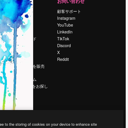
運営
お問い合わせ
料金
顧客サポート
会社概要
Instagram
Reviews
YouTube
採用情報
LinkedIn
検索トレンド
TikTok
ブログ
Discord
イベント
X
Slidesgo
Reddit
コンテンツを販売
する
プレスルーム
magnific.aiをお探し
ですか？
ee to the storing of cookies on your device to enhance site