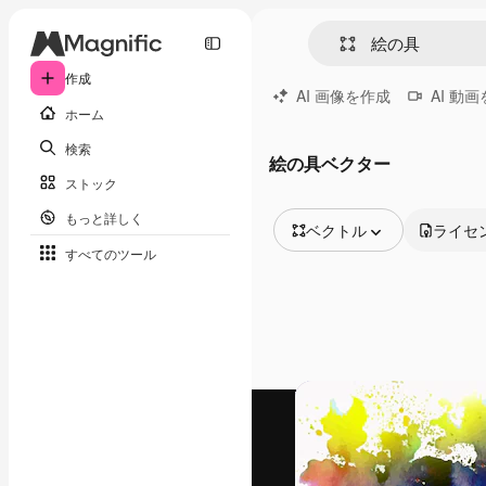
作成
AI 画像を作成
AI 動
ホーム
検索
絵の具ベクター
ストック
もっと詳しく
ベクトル
ライセ
すべてのツール
全ての画像
ベクトル
イラスト
写真
PSD
テンプレート
モックアップ
動画
映像素材
モーショングラフィックス
動画テンプレート
アイコン
3D モデル