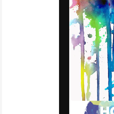
フォント
最高のクリエイ
ットフォーム。
店、スタジオを
います。
日本語
Copyright © 2010-