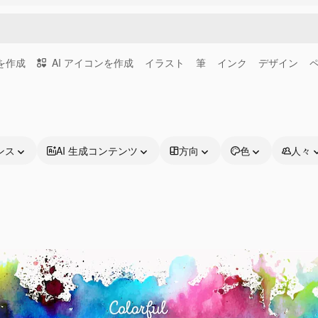
画を作成
AI アイコンを作成
イラスト
筆
インク
デザイン
ンス
AI 生成コンテンツ
方向
色
人々