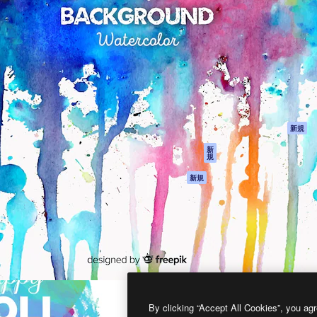
製品
はじめに
ティブ制作を導くためのプラ
Spaces
Academy
クリエイター、企業、代理
AI アシスタント
ドキュメント
含む100万人以上が利用して
AI 画像生成ツール
サポート
AI 動画生成ツール
利用規約
AI 音声合成ツール
プライバシーポリ
シー
ストックコンテン
ツ
オリジナル
新規
Claude/ChatGPT
クッキーポリシー
新
規
向けMCP
トラストセンター
エージェント
アフィリエイト
新規
API
法人向け
モバイルアプリ
すべてのMagnificツ
ール
2026
Freepik Company S.L.U.
無断複写・転載を禁じます
.
By clicking “Accept All Cookies”, you agr