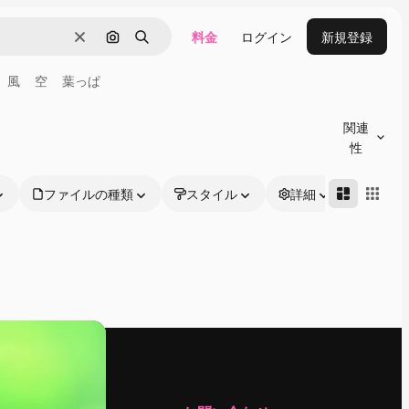
料金
ログイン
新規登録
消去
画像で検索
検索
風
空
葉っぱ
関連
性
ファイルの種類
スタイル
詳細