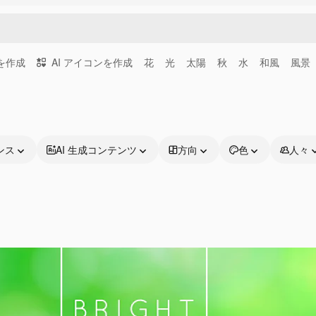
画を作成
AI アイコンを作成
花
光
太陽
秋
水
和風
風景
ンス
AI 生成コンテンツ
方向
色
人々