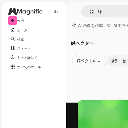
作成
AI 画像を作成
AI 動
ホーム
検索
緑ベクター
ストック
もっと詳しく
ベクトル
ライセ
すべてのツール
全ての画像
ベクトル
イラスト
写真
PSD
テンプレート
モックアップ
動画
映像素材
モーショングラフィックス
動画テンプレート
アイコン
3D モデル