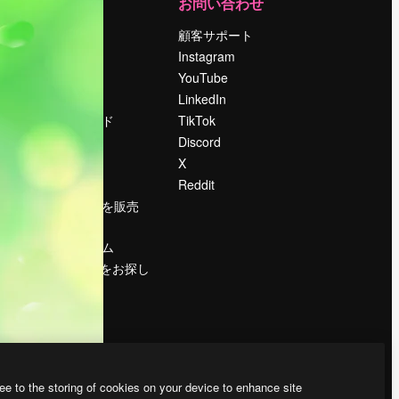
運営
お問い合わせ
料金
顧客サポート
会社概要
Instagram
Reviews
YouTube
採用情報
LinkedIn
検索トレンド
TikTok
ブログ
Discord
イベント
X
Slidesgo
Reddit
コンテンツを販売
する
プレスルーム
magnific.aiをお探し
ですか？
ee to the storing of cookies on your device to enhance site