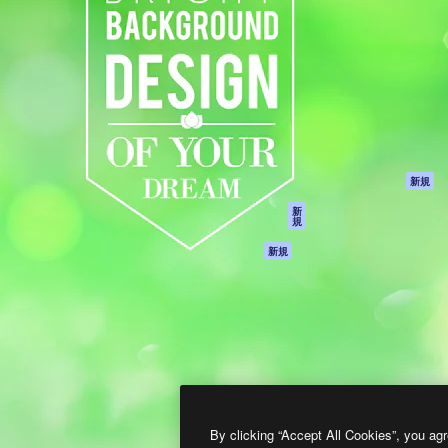
製品
はじめに
ティブ制作を導くためのプラ
Spaces
Academy
クリエイター、企業、代理
AI アシスタント
ドキュメント
含む100万人以上が利用して
AI 画像生成ツール
サポート
AI 動画生成ツール
利用規約
AI 音声合成ツール
プライバシーポリ
シー
ストックコンテン
ツ
オリジナル
新規
Claude/ChatGPT
クッキーポリシー
新
規
向けMCP
トラストセンター
エージェント
アフィリエイト
新規
API
法人向け
モバイルアプリ
すべてのMagnificツ
ール
2026
Freepik Company S.L.U.
無断複写・転載を禁じます
.
By clicking “Accept All Cookies”, you agr