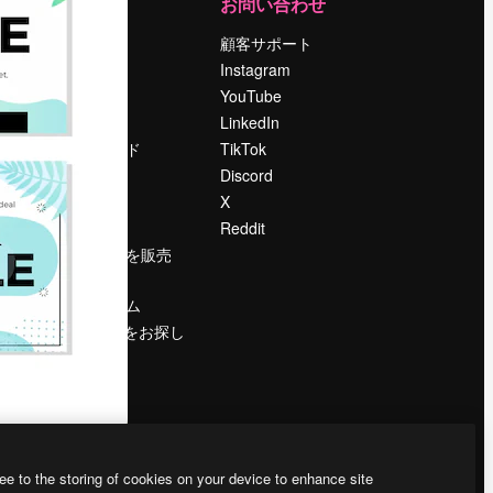
運営
お問い合わせ
料金
顧客サポート
会社概要
Instagram
Reviews
YouTube
採用情報
LinkedIn
検索トレンド
TikTok
ブログ
Discord
イベント
X
Slidesgo
Reddit
コンテンツを販売
する
プレスルーム
magnific.aiをお探し
ですか？
ee to the storing of cookies on your device to enhance site