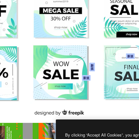
製品
はじめに
ティブ制作を導くためのプラ
Spaces
Academy
クリエイター、企業、代理
AI アシスタント
ドキュメント
含む100万人以上が利用して
AI 画像生成ツール
サポート
AI 動画生成ツール
利用規約
AI 音声合成ツール
プライバシーポリ
シー
ストックコンテン
ツ
オリジナル
新規
Claude/ChatGPT
クッキーポリシー
新
規
向けMCP
トラストセンター
エージェント
アフィリエイト
新規
API
法人向け
モバイルアプリ
すべてのMagnificツ
ール
2026
Freepik Company S.L.U.
無断複写・転載を禁じます
.
By clicking “Accept All Cookies”, you agr