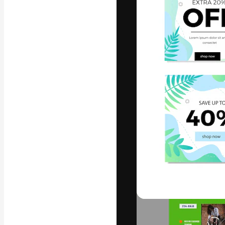
フォント
最高のクリエイ
ットフォーム。
店、スタジオを
います。
日本語
Copyright © 2010-