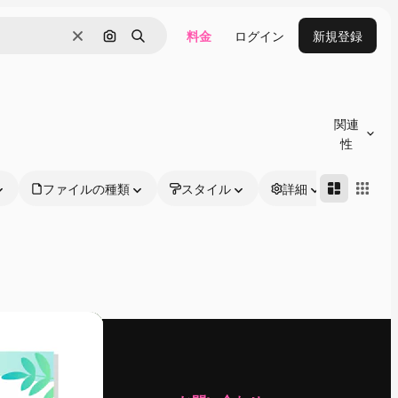
料金
ログイン
新規登録
消去
画像で検索
検索
関連
性
ファイルの種類
スタイル
詳細