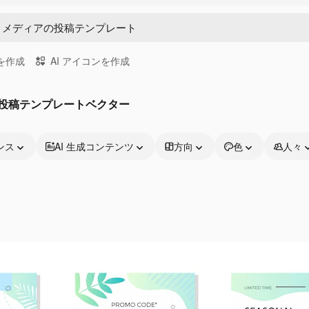
画を作成
AI アイコンを作成
の投稿テンプレートベクター
ンス
AI 生成コンテンツ
方向
色
人々