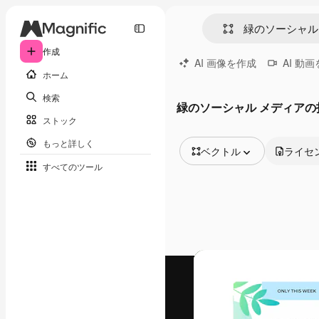
作成
AI 画像を作成
AI 動
ホーム
検索
緑のソーシャル メディア
ストック
もっと詳しく
ベクトル
ライセ
すべてのツール
全ての画像
ベクトル
イラスト
写真
PSD
テンプレート
モックアップ
動画
映像素材
モーショングラフィックス
動画テンプレート
アイコン
3D モデル