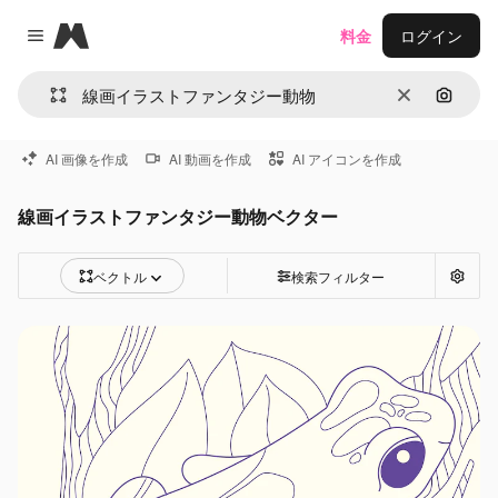
Magnific
料金
ログイン
Close menu
消去
画像で
AI 画像を作成
AI 動画を作成
AI アイコンを作成
線画イラストファンタジー動物ベクター
ベクトル
検索フィルター