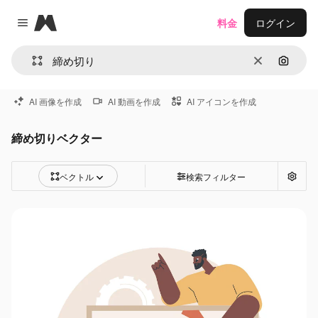
Magnific
料金
ログイン
Close menu
消去
画像で
AI 画像を作成
AI 動画を作成
AI アイコンを作成
締め切りベクター
ベクトル
検索フィルター