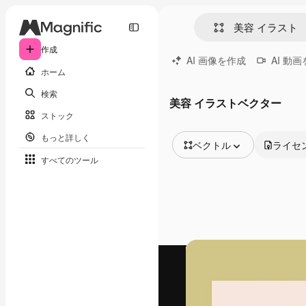
作成
AI 画像を作成
AI 動
ホーム
検索
美容 イラストベクター
ストック
もっと詳しく
ベクトル
ライセ
すべてのツール
全ての画像
ベクトル
イラスト
写真
PSD
テンプレート
モックアップ
動画
映像素材
モーショングラフィックス
動画テンプレート
アイコン
3D モデル