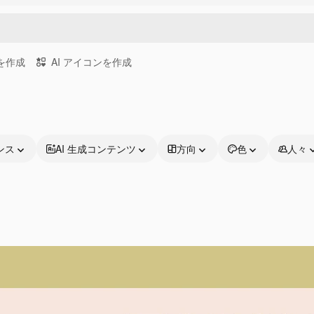
画を作成
AI アイコンを作成
ンス
AI 生成コンテンツ
方向
色
人々