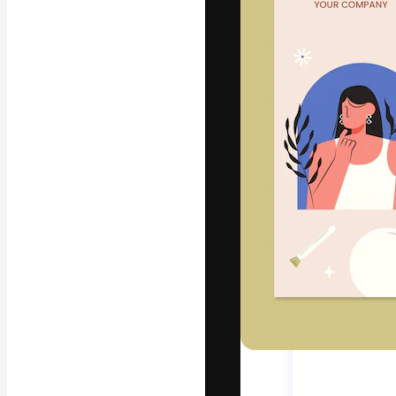
フォント
最高のクリエイ
ットフォーム。
店、スタジオを
います。
日本語
Copyright © 2010-