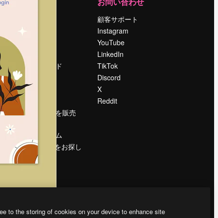
運営
お問い合わせ
料金
顧客サポート
会社概要
Instagram
Reviews
YouTube
採用情報
LinkedIn
検索トレンド
TikTok
ブログ
Discord
イベント
X
Slidesgo
Reddit
コンテンツを販売
する
プレスルーム
magnific.aiをお探し
ですか？
ee to the storing of cookies on your device to enhance site