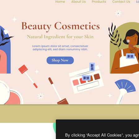
製品
はじめに
ティブ制作を導くためのプラ
Spaces
Academy
クリエイター、企業、代理
AI アシスタント
ドキュメント
含む100万人以上が利用して
AI 画像生成ツール
サポート
AI 動画生成ツール
利用規約
AI 音声合成ツール
プライバシーポリ
シー
ストックコンテン
ツ
オリジナル
新規
Claude/ChatGPT
クッキーポリシー
新
規
向けMCP
トラストセンター
エージェント
アフィリエイト
新規
API
法人向け
モバイルアプリ
すべてのMagnificツ
ール
2026
Freepik Company S.L.U.
無断複写・転載を禁じます
.
By clicking “Accept All Cookies”, you agr