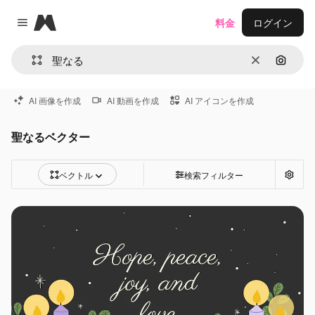
Magnific
料金
ログイン
Close menu
消去
画像で
AI 画像を作成
AI 動画を作成
AI アイコンを作成
聖なるベクター
ベクトル
検索フィルター