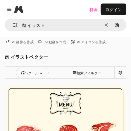
Magnific
料金
ログイン
Close menu
消去
画像で
AI 画像を作成
AI 動画を作成
AI アイコンを作成
肉 イラストベクター
ベクトル
検索フィルター