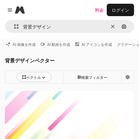
Magnific
料金
ログイン
Close menu
消去
画像で
AI 画像を作成
AI 動画を作成
AI アイコンを作成
グラデーシ
背景デザインベクター
ベクトル
検索フィルター