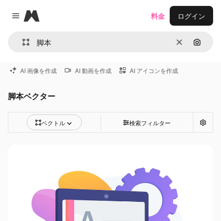
Magnific
料金
ログイン
Close menu
消去
画像で
AI 画像を作成
AI 動画を作成
AI アイコンを作成
脚本ベクター
ベクトル
検索フィルター