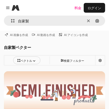
Magnific
料金
ログイン
Close menu
消去
画像で
AI 画像を作成
AI 動画を作成
AI アイコンを作成
自家製ベクター
ベクトル
検索フィルター