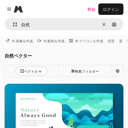
Magnific
料金
ログイン
Close menu
消去
画像で
AI 画像を作成
AI 動画を作成
AI アイコンを作成
背景
星
自然ベクター
ベクトル
検索フィルター