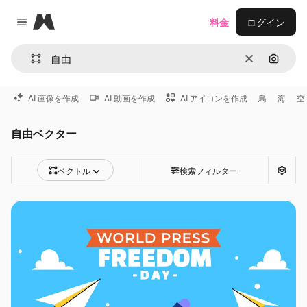
Magnific
料金
ログイン
Close menu
消去
画像で
AI 画像を作成
AI 動画を作成
AI アイコンを作成
鳥
海
空
自由ベクター
ベクトル
検索フィルター