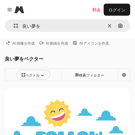
Magnific
料金
ログイン
Close menu
消去
画像で
AI 画像を作成
AI 動画を作成
AI アイコンを作成
良い夢をベクター
ベクトル
検索フィルター