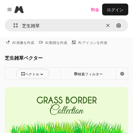
Magnific
料金
ログイン
Close menu
消去
画像で
AI 画像を作成
AI 動画を作成
AI アイコンを作成
芝生雑草ベクター
ベクトル
検索フィルター