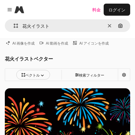
Magnific
料金
ログイン
Close menu
消去
画像で
AI 画像を作成
AI 動画を作成
AI アイコンを作成
花火イラストベクター
ベクトル
検索フィルター