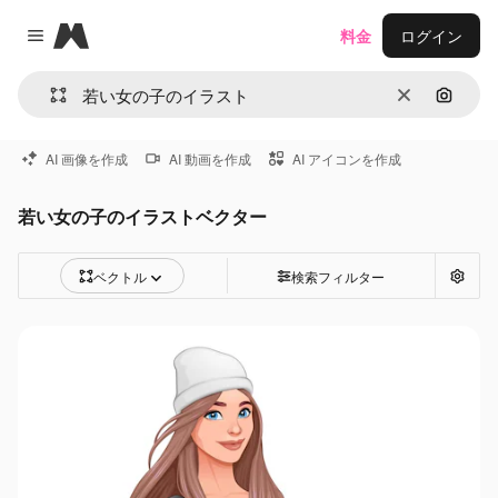
Magnific
料金
ログイン
Close menu
消去
画像で
AI 画像を作成
AI 動画を作成
AI アイコンを作成
若い女の子のイラストベクター
ベクトル
検索フィルター