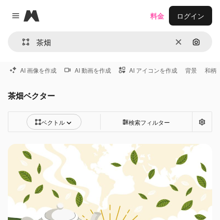
Magnific
料金
ログイン
Close menu
消去
画像で
AI 画像を作成
AI 動画を作成
AI アイコンを作成
背景
和柄
茶畑ベクター
ベクトル
検索フィルター