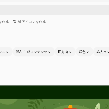
画を作成
AI アイコンを作成
ンス
AI 生成コンテンツ
方向
色
人々