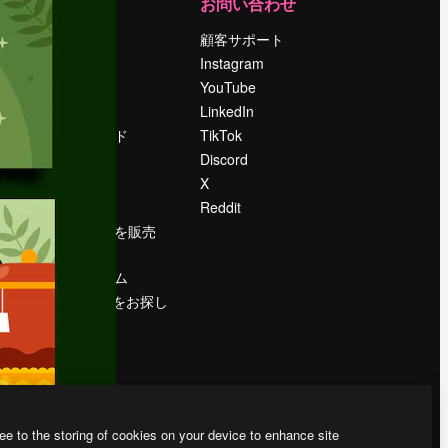
運営
お問い合わせ
料金
顧客サポート
会社概要
Instagram
Reviews
YouTube
採用情報
LinkedIn
検索トレンド
TikTok
ブログ
Discord
イベント
X
Slidesgo
Reddit
コンテンツを販売
する
プレスルーム
magnific.aiをお探し
ですか？
ee to the storing of cookies on your device to enhance site