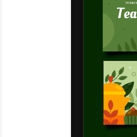
フォント
最高のクリエイ
ットフォーム。
店、スタジオを
います。
日本語
Copyright © 2010-