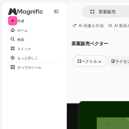
作成
AI 画像を作成
AI 動
ホーム
検索
茶葉販売ベクター
ストック
もっと詳しく
ベクトル
ライセ
すべてのツール
全ての画像
ベクトル
イラスト
写真
PSD
テンプレート
モックアップ
動画
映像素材
モーショングラフィックス
動画テンプレート
アイコン
3D モデル