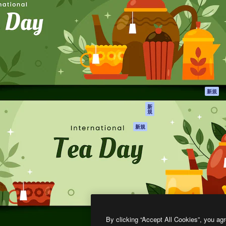
製品
はじめに
ティブ制作を導くためのプラ
Spaces
Academy
クリエイター、企業、代理
AI アシスタント
ドキュメント
含む100万人以上が利用して
AI 画像生成ツール
サポート
AI 動画生成ツール
利用規約
AI 音声合成ツール
プライバシーポリ
シー
ストックコンテン
ツ
オリジナル
新規
Claude/ChatGPT
クッキーポリシー
新
規
向けMCP
トラストセンター
エージェント
アフィリエイト
新規
API
法人向け
モバイルアプリ
すべてのMagnificツ
ール
2026
Freepik Company S.L.U.
無断複写・転載を禁じます
.
By clicking “Accept All Cookies”, you agr