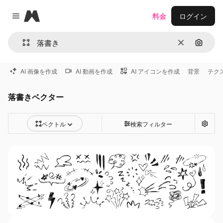
Magnific
料金
ログイン
Close menu
消去
画像で
AI 画像を作成
AI 動画を作成
AI アイコンを作成
背景
テク
落書きベクター
ベクトル
検索フィルター