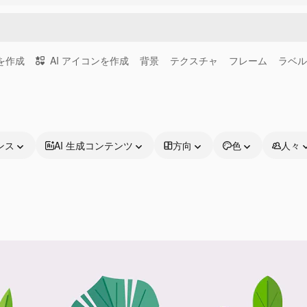
画を作成
AI アイコンを作成
背景
テクスチャ
フレーム
ラベル
ンス
AI 生成コンテンツ
方向
色
人々