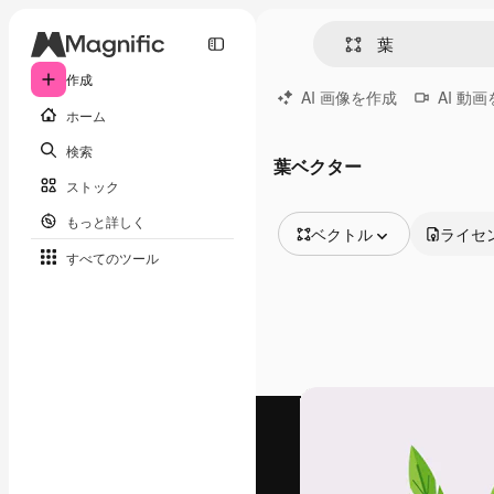
作成
AI 画像を作成
AI 動
ホーム
検索
葉ベクター
ストック
もっと詳しく
ベクトル
ライセ
すべてのツール
全ての画像
ベクトル
イラスト
写真
PSD
テンプレート
モックアップ
動画
映像素材
モーショングラフィックス
動画テンプレート
アイコン
3D モデル