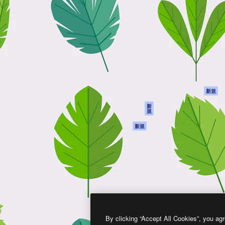
製品
はじめに
ティブ制作を導くためのプラ
Spaces
Academy
クリエイター、企業、代理
AI アシスタント
ドキュメント
含む100万人以上が利用して
AI 画像生成ツール
サポート
AI 動画生成ツール
利用規約
AI 音声合成ツール
プライバシーポリ
シー
ストックコンテン
ツ
オリジナル
新規
Claude/ChatGPT
クッキーポリシー
新
規
向けMCP
トラストセンター
エージェント
アフィリエイト
新規
API
法人向け
モバイルアプリ
すべてのMagnificツ
ール
2026
Freepik Company S.L.U.
無断複写・転載を禁じます
.
By clicking “Accept All Cookies”, you agr