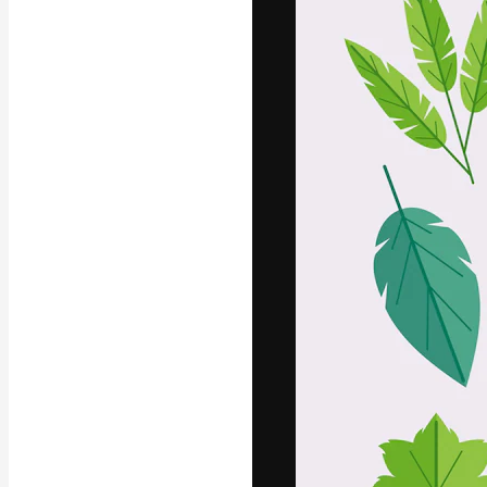
フォント
最高のクリエイ
ットフォーム。
店、スタジオを
います。
日本語
Copyright © 2010-