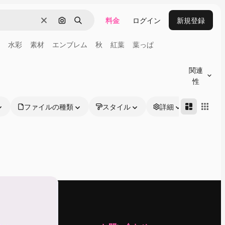
料金
ログイン
新規登録
消去
画像で検索
検索
水彩
素材
エンブレム
秋
紅葉
葉っぱ
関連
性
ファイルの種類
スタイル
詳細