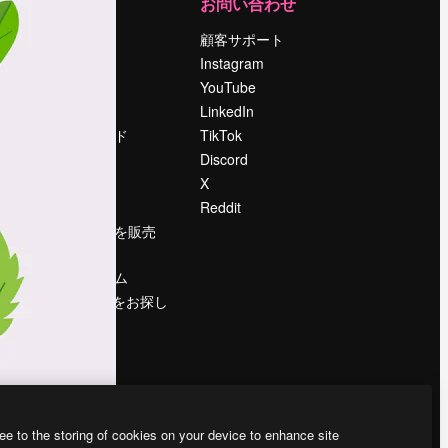
運営
お問い合わせ
料金
顧客サポート
会社概要
Instagram
Reviews
YouTube
採用情報
LinkedIn
検索トレンド
TikTok
ブログ
Discord
イベント
X
Slidesgo
Reddit
コンテンツを販売
する
プレスルーム
magnific.aiをお探し
ですか？
ee to the storing of cookies on your device to enhance site