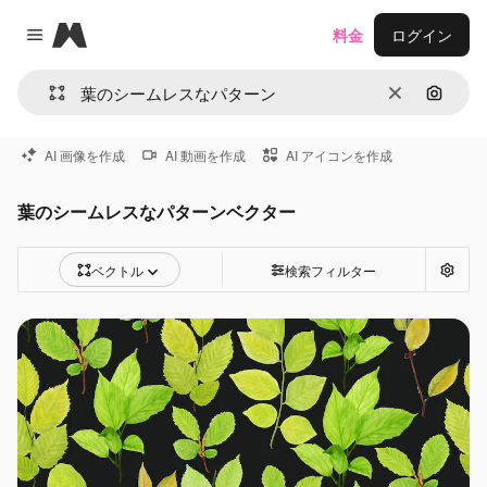
Magnific
料金
ログイン
Close menu
消去
画像で
AI 画像を作成
AI 動画を作成
AI アイコンを作成
葉のシームレスなパターンベクター
ベクトル
検索フィルター