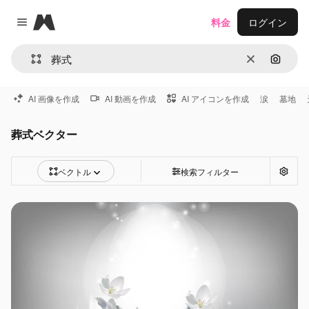
Magnific
料金
ログイン
Close menu
消去
画像で
AI 画像を作成
AI 動画を作成
AI アイコンを作成
涙
墓地
葬式ベクター
ベクトル
検索フィルター