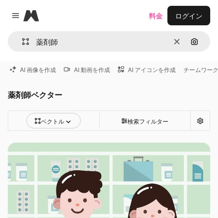
Magnific
料金
ログイン
Close menu
消去
画像で
AI 画像を作成
AI 動画を作成
AI アイコンを作成
チームワー
薬剤師ベクター
ベクトル
検索フィルター