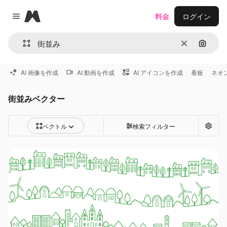
Magnific
料金
ログイン
Close menu
消去
画像で
AI 画像を作成
AI 動画を作成
AI アイコンを作成
看板
ネオ
街並みベクター
ベクトル
検索フィルター