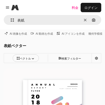
Magnific
料金
ログイン
Close menu
消去
画像で
AI 画像を作成
AI 動画を作成
AI アイコンを作成
幾何学模様
表紙ベクター
ベクトル
検索フィルター