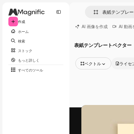
作成
AI 画像を作成
AI 動
ホーム
検索
表紙テンプレートベクター
ストック
もっと詳しく
ベクトル
ライセ
すべてのツール
全ての画像
ベクトル
イラスト
写真
PSD
テンプレート
モックアップ
動画
映像素材
モーショングラフィックス
動画テンプレート
アイコン
3D モデル