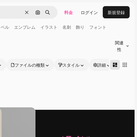
料金
ログイン
新規登録
消去
画像で検索
検索
ラベル
エンブレム
イラスト
名刺
飾り
フォント
関連
性
ファイルの種類
スタイル
詳細