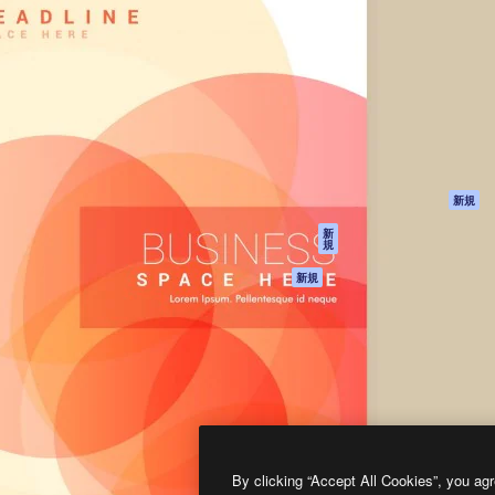
製品
はじめに
ティブ制作を導くためのプラ
Spaces
Academy
クリエイター、企業、代理
AI アシスタント
ドキュメント
含む100万人以上が利用して
AI 画像生成ツール
サポート
AI 動画生成ツール
利用規約
AI 音声合成ツール
プライバシーポリ
シー
ストックコンテン
ツ
オリジナル
新規
Claude/ChatGPT
クッキーポリシー
新
規
向けMCP
トラストセンター
エージェント
アフィリエイト
新規
API
法人向け
モバイルアプリ
すべてのMagnificツ
ール
2026
Freepik Company S.L.U.
無断複写・転載を禁じます
.
By clicking “Accept All Cookies”, you agr