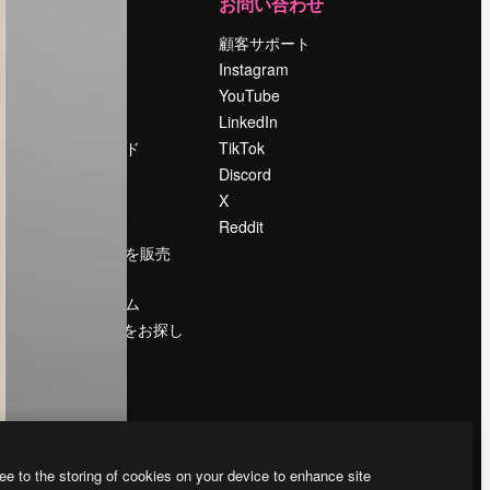
運営
お問い合わせ
料金
顧客サポート
会社概要
Instagram
Reviews
YouTube
採用情報
LinkedIn
検索トレンド
TikTok
ブログ
Discord
イベント
X
Slidesgo
Reddit
コンテンツを販売
する
プレスルーム
magnific.aiをお探し
ですか？
ee to the storing of cookies on your device to enhance site