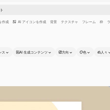
画を作成
AI アイコンを作成
背景
テクスチャ
フレーム
枠
ンス
AI 生成コンテンツ
方向
色
人々