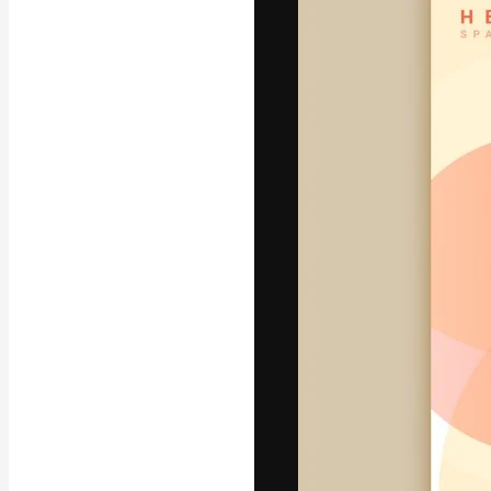
フォント
最高のクリエイ
ットフォーム。
店、スタジオを
います。
日本語
Copyright © 2010-