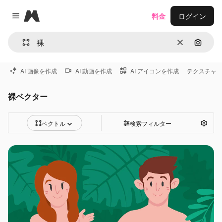
Magnific
料金
ログイン
Close menu
消去
画像で
AI 画像を作成
AI 動画を作成
AI アイコンを作成
テクスチャ
裸ベクター
ベクトル
検索フィルター