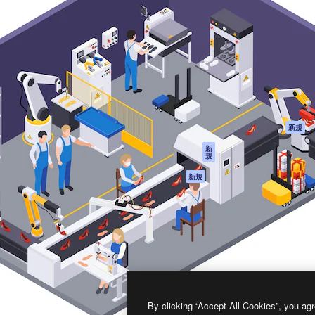
製品
はじめに
ティブ制作を導くためのプラ
Spaces
Academy
クリエイター、企業、代理
AI アシスタント
ドキュメント
含む100万人以上が利用して
AI 画像生成ツール
サポート
AI 動画生成ツール
利用規約
AI 音声合成ツール
プライバシーポリ
シー
ストックコンテン
ツ
オリジナル
新規
Claude/ChatGPT
クッキーポリシー
新
規
向けMCP
トラストセンター
エージェント
アフィリエイト
新規
API
法人向け
モバイルアプリ
すべてのMagnificツ
ール
2026
Freepik Company S.L.U.
無断複写・転載を禁じます
.
By clicking “Accept All Cookies”, you agr