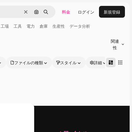
料金
ログイン
新規登録
消去
画像で検索
検索
工場
工具
電力
倉庫
生産性
データ分析
関連
性
ファイルの種類
スタイル
詳細