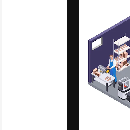
フォント
最高のクリエイ
ットフォーム。
店、スタジオを
います。
日本語
Copyright © 2010-