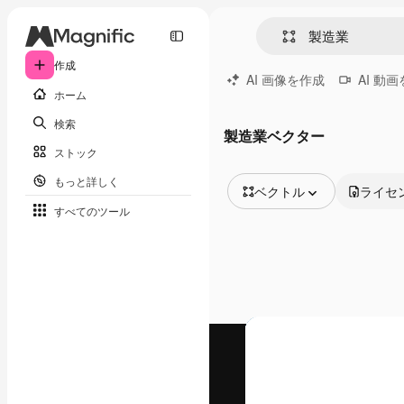
作成
AI 画像を作成
AI 動
ホーム
検索
製造業ベクター
ストック
もっと詳しく
ベクトル
ライセ
すべてのツール
全ての画像
ベクトル
イラスト
写真
PSD
テンプレート
モックアップ
動画
映像素材
モーショングラフィックス
動画テンプレート
アイコン
3D モデル