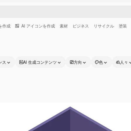
画を作成
AI アイコンを作成
素材
ビジネス
リサイクル
塗装
ンス
AI 生成コンテンツ
方向
色
人々