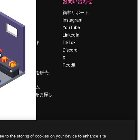
運営
お問い合わせ
料金
顧客サポート
会社概要
Instagram
Reviews
YouTube
採用情報
LinkedIn
検索トレンド
TikTok
ブログ
Discord
イベント
X
Slidesgo
Reddit
コンテンツを販売
する
プレスルーム
magnific.aiをお探し
ですか？
ee to the storing of cookies on your device to enhance site