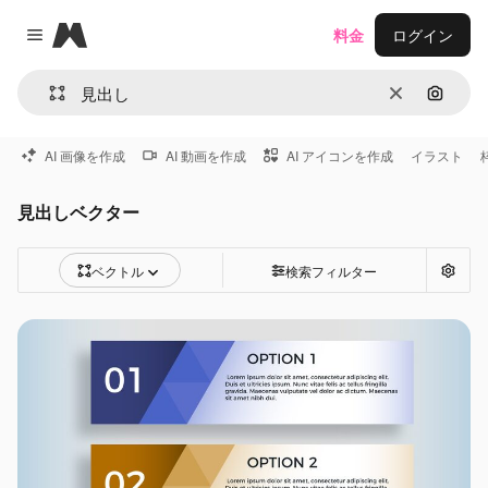
Magnific
料金
ログイン
Close menu
消去
画像で
AI 画像を作成
AI 動画を作成
AI アイコンを作成
イラスト
見出しベクター
ベクトル
検索フィルター