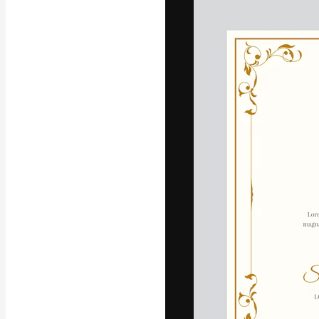
フォント
最高のクリエイ
ットフォーム。
店、スタジオを
います。
日本語
Copyright © 2010-