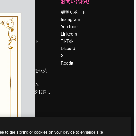
運営
お問い合わせ
料金
顧客サポート
会社概要
Instagram
Reviews
YouTube
採用情報
LinkedIn
検索トレンド
TikTok
ブログ
Discord
イベント
X
Slidesgo
Reddit
コンテンツを販売
する
プレスルーム
magnific.aiをお探し
ですか？
ee to the storing of cookies on your device to enhance site