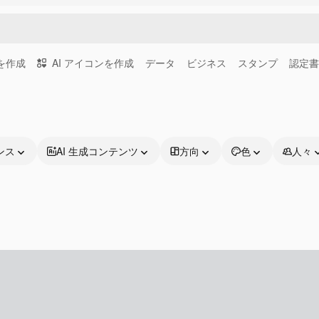
画を作成
AI アイコンを作成
データ
ビジネス
スタンプ
認定書
ンス
AI 生成コンテンツ
方向
色
人々