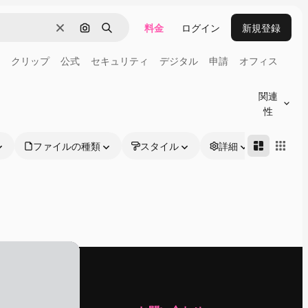
料金
ログイン
新規登録
消去
画像で検索
検索
クリップ
公式
セキュリティ
デジタル
申請
オフィス
関連
性
ファイルの種類
スタイル
詳細