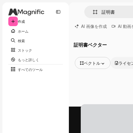
作成
AI 画像を作成
AI 動
ホーム
検索
証明書ベクター
ストック
もっと詳しく
ベクトル
ライセ
すべてのツール
全ての画像
ベクトル
イラスト
写真
PSD
テンプレート
モックアップ
動画
映像素材
モーショングラフィックス
動画テンプレート
アイコン
3D モデル