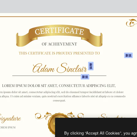
製品
はじめに
ティブ制作を導くためのプラ
Spaces
Academy
クリエイター、企業、代理
AI アシスタント
ドキュメント
含む100万人以上が利用して
AI 画像生成ツール
サポート
AI 動画生成ツール
利用規約
AI 音声合成ツール
プライバシーポリ
シー
ストックコンテン
ツ
オリジナル
新規
Claude/ChatGPT
クッキーポリシー
新
規
向けMCP
トラストセンター
エージェント
アフィリエイト
新規
API
法人向け
モバイルアプリ
すべてのMagnificツ
ール
2026
Freepik Company S.L.U.
無断複写・転載を禁じます
.
By clicking “Accept All Cookies”, you agr