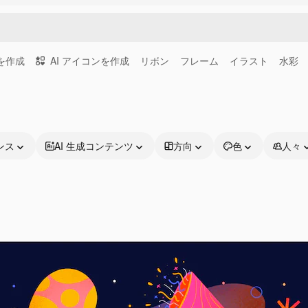
画を作成
AI アイコンを作成
リボン
フレーム
イラスト
水彩
ンス
AI 生成コンテンツ
方向
色
人々