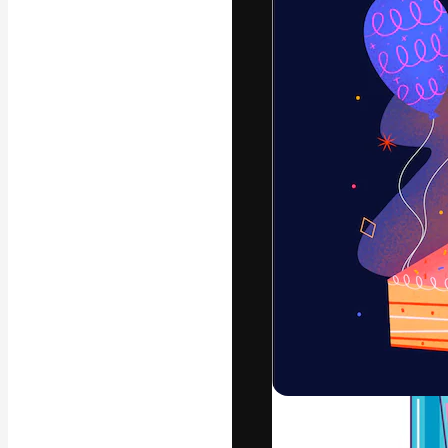
フォント
最高のクリエイ
ットフォーム。
店、スタジオを
います。
日本語
Copyright © 2010-