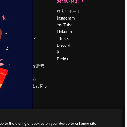
運営
お問い合わせ
料金
顧客サポート
会社概要
Instagram
Reviews
YouTube
採用情報
LinkedIn
検索トレンド
TikTok
ブログ
Discord
イベント
X
Slidesgo
Reddit
コンテンツを販売
する
プレスルーム
magnific.aiをお探し
ですか？
ee to the storing of cookies on your device to enhance site