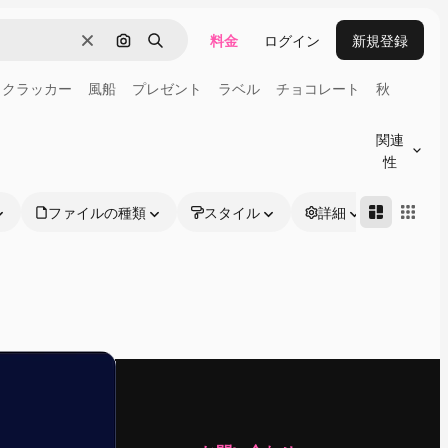
料金
ログイン
新規登録
消去
画像で検索
検索
クラッカー
風船
プレゼント
ラベル
チョコレート
秋
関連
性
ファイルの種類
スタイル
詳細