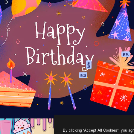
製品
はじめに
ティブ制作を導くためのプラ
Spaces
Academy
クリエイター、企業、代理
AI アシスタント
ドキュメント
含む100万人以上が利用して
AI 画像生成ツール
サポート
AI 動画生成ツール
利用規約
AI 音声合成ツール
プライバシーポリ
シー
ストックコンテン
ツ
オリジナル
新規
Claude/ChatGPT
クッキーポリシー
新
規
向けMCP
トラストセンター
エージェント
アフィリエイト
新規
API
法人向け
モバイルアプリ
すべてのMagnificツ
ール
2026
Freepik Company S.L.U.
無断複写・転載を禁じます
.
By clicking “Accept All Cookies”, you agr