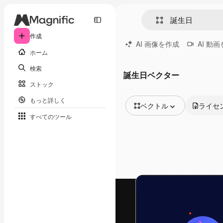
作成
AI 画像を作成
AI 動
ホーム
検索
誕生日ベクター
ストック
もっと詳しく
ベクトル
ライセ
すべてのツール
全ての画像
ベクトル
イラスト
写真
PSD
テンプレート
モックアップ
動画
映像素材
モーショングラフィックス
動画テンプレート
アイコン
3D モデル