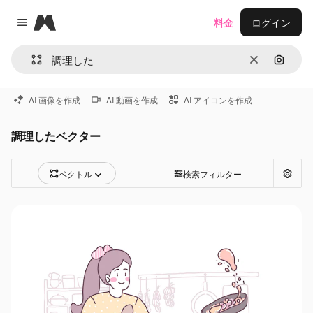
Magnific
料金
ログイン
Close menu
消去
画像で
AI 画像を作成
AI 動画を作成
AI アイコンを作成
調理したベクター
ベクトル
検索フィルター