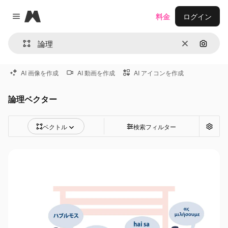
Magnific
料金
ログイン
Close menu
消去
画像で
AI 画像を作成
AI 動画を作成
AI アイコンを作成
論理ベクター
ベクトル
検索フィルター