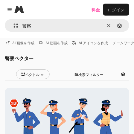
Magnific
料金
ログイン
Close menu
消去
画像で
AI 画像を作成
AI 動画を作成
AI アイコンを作成
チームワー
警察ベクター
ベクトル
検索フィルター