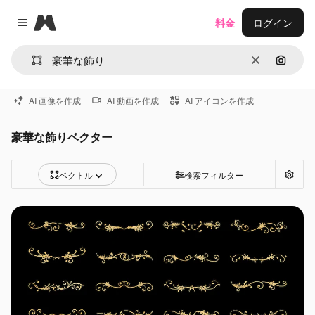
Magnific
料金
ログイン
Close menu
消去
画像で
AI 画像を作成
AI 動画を作成
AI アイコンを作成
豪華な飾りベクター
ベクトル
検索フィルター