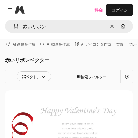
Magnific
料金
ログイン
Close menu
消去
画像で
AI 画像を作成
AI 動画を作成
AI アイコンを作成
背景
プレ
赤いリボンベクター
ベクトル
検索フィルター