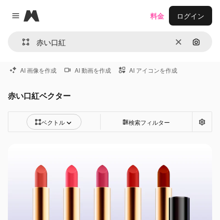
Magnific
料金
ログイン
Close menu
消去
画像で
AI 画像を作成
AI 動画を作成
AI アイコンを作成
赤い口紅ベクター
ベクトル
検索フィルター