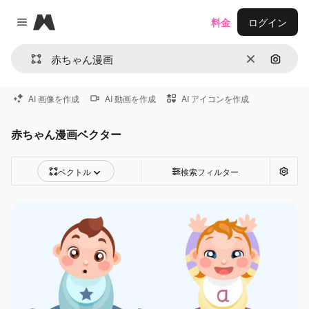
Magnific
料金
ログイン
Close menu
消去
画像で
AI 画像を作成
AI 動画を作成
AI アイコンを作成
赤ちゃん漫画ベクター
ベクトル
検索フィルター