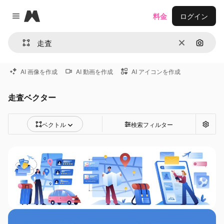
Magnific
料金
ログイン
Close menu
消去
画像で
AI 画像を作成
AI 動画を作成
AI アイコンを作成
走査ベクター
ベクトル
検索フィルター