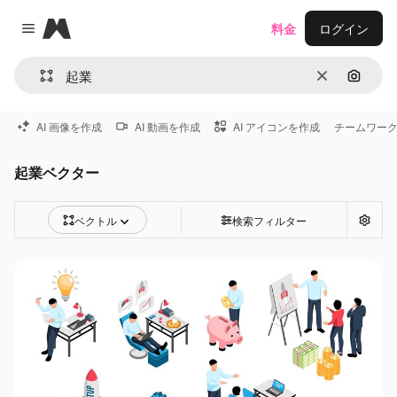
Magnific
料金
ログイン
Close menu
消去
画像で
AI 画像を作成
AI 動画を作成
AI アイコンを作成
チームワー
起業ベクター
ベクトル
検索フィルター