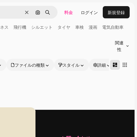
料金
ログイン
新規登録
消去
画像で検索
検索
ネス
飛行機
シルエット
タイヤ
車検
漫画
電気自動車
関連
性
ファイルの種類
スタイル
詳細