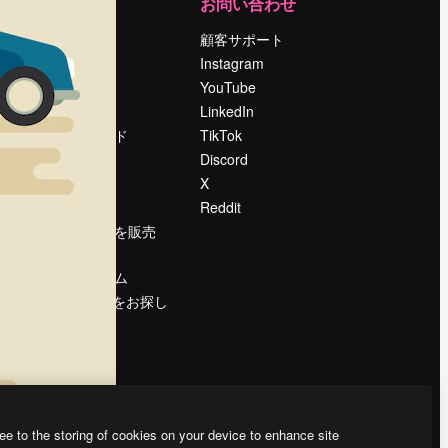
運営
お問い合わせ
料金
顧客サポート
会社概要
Instagram
Reviews
YouTube
採用情報
LinkedIn
検索トレンド
TikTok
ブログ
Discord
イベント
X
Slidesgo
Reddit
コンテンツを販売
する
プレスルーム
magnific.aiをお探し
ですか？
ee to the storing of cookies on your device to enhance site