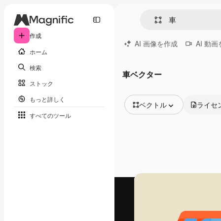
作成
AI 画像を作成
AI 動
ホーム
検索
車ベクター
ストック
もっと詳しく
ベクトル
ライセ
すべてのツール
全ての画像
ベクトル
イラスト
写真
PSD
テンプレート
モックアップ
動画
映像素材
モーショングラフィックス
動画テンプレート
アイコン
3D モデル