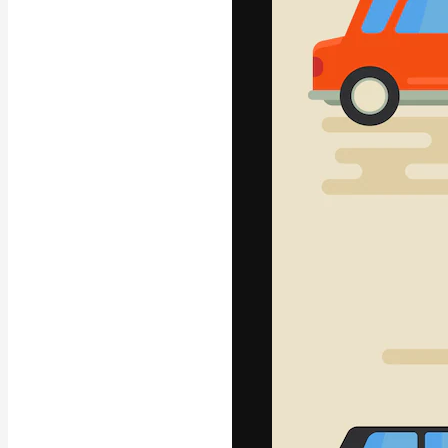
フォント
最高のクリエイ
ットフォーム。
店、スタジオを
います。
日本語
Copyright © 2010-