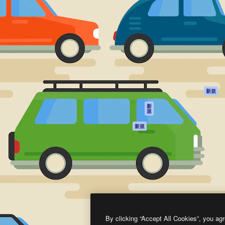
製品
はじめに
ティブ制作を導くためのプラ
Spaces
Academy
クリエイター、企業、代理
AI アシスタント
ドキュメント
含む100万人以上が利用して
AI 画像生成ツール
サポート
AI 動画生成ツール
利用規約
AI 音声合成ツール
プライバシーポリ
シー
ストックコンテン
ツ
オリジナル
新規
Claude/ChatGPT
クッキーポリシー
新
規
向けMCP
トラストセンター
エージェント
アフィリエイト
新規
API
法人向け
モバイルアプリ
すべてのMagnificツ
ール
2026
Freepik Company S.L.U.
無断複写・転載を禁じます
.
By clicking “Accept All Cookies”, you agr