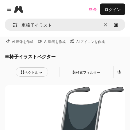
Magnific
料金
ログイン
Close menu
消去
画像で
AI 画像を作成
AI 動画を作成
AI アイコンを作成
車椅子イラストベクター
ベクトル
検索フィルター