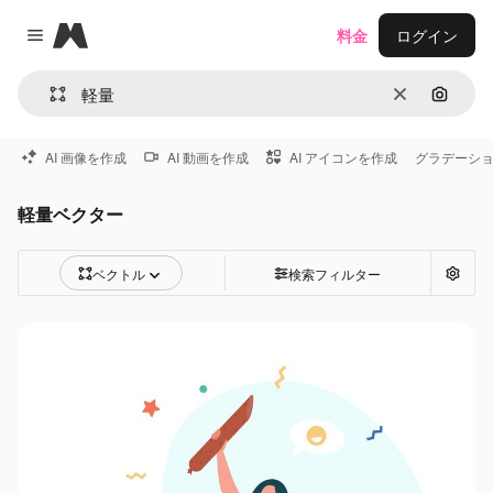
Magnific
料金
ログイン
Close menu
消去
画像で
AI 画像を作成
AI 動画を作成
AI アイコンを作成
グラデーシ
軽量ベクター
ベクトル
検索フィルター