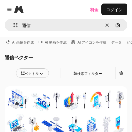
Magnific
料金
ログイン
Close menu
消去
画像で
AI 画像を作成
AI 動画を作成
AI アイコンを作成
データ
ビ
通信ベクター
ベクトル
検索フィルター